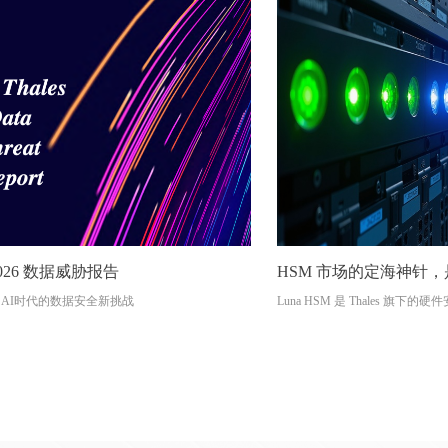
s 2026 数据威胁报告
HSM 市场的定海神针
AI时代的数据安全新挑战
Luna HSM 是 Thales 旗下
线，也是全球部署最广泛的 HS